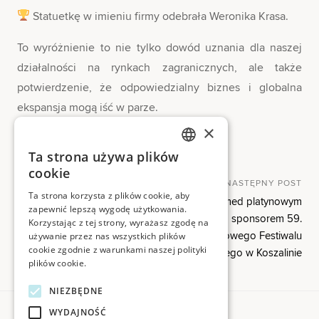
Statuetkę w imieniu firmy odebrała Weronika Krasa.
To wyróżnienie to nie tylko dowód uznania dla naszej
działalności na rynkach zagranicznych, ale także
potwierdzenie, że odpowiedzialny biznes i globalna
ekspansja mogą iść w parze.
×
Dziękujemy za zaufanie i wyróżnienie!
Ta strona używa plików
POLISH
cookie
Nawigacja
POPRZEDNI POST
NASTĘPNY POST
ENGLISH
Ta strona korzysta z plików cookie, aby
Wyjątkowe wyróżnienie dla
Meden-Inmed platynowym
zapewnić lepszą wygodę użytkowania.
wpisu
Prezesa Seniora Meden-
sponsorem 59.
Korzystając z tej strony, wyrażasz zgodę na
Inmed – dr. inż. Wiesława Zinki
Międzynarodowego Festiwalu
używanie przez nas wszystkich plików
cookie zgodnie z warunkami naszej polityki
Organowego w Koszalinie
plików cookie.
NIEZBĘDNE
WYDAJNOŚĆ
Poznaj nas