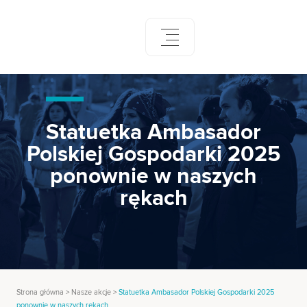
Skip
to
content
Statuetka Ambasador
Polskiej Gospodarki 2025
ponownie w naszych
rękach
Strona główna
>
Nasze akcje
>
Statuetka Ambasador Polskiej Gospodarki 2025
ponownie w naszych rękach